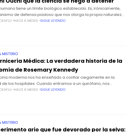
hi Ouchi que la ciencia se negó a detener
 humano tiene un límite biológico establecido. Es, irónicamente,
nismo de defensa piadoso que nos otorga la propia naturaleza.
el sufrimiento físico se vuelve demasiado intenso, inmanejable
CKAFLU
HACE 6 MESES
SIGUE LEYENDO
& MISTERIO
rnicería Médica: La verdadera historia de la
tomía de Rosemary Kennedy
cina moderna nos ha enseñado a confiar ciegamente en la
ud de los hospitales. Cuando entramos a un quirófano, nos
iza el brillo del acero quirúrgico esterilizado, el pitido
CKAFLU
HACE 6 MESES
SIGUE LEYENDO
& MISTERIO
perimento ario que fue devorado por la selva: