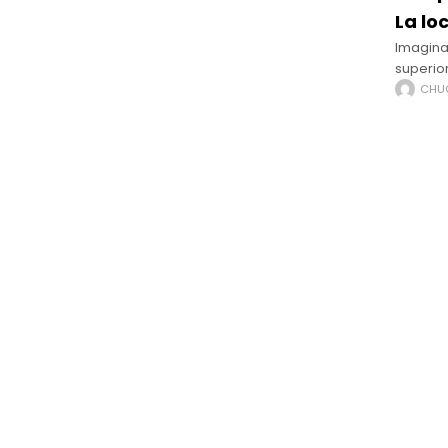
La lo
Imagina
superio
arrastrar
CHU