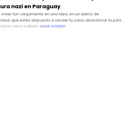
cura nazi en Paraguay
 creer tan ciegamente en una idea, en un delirio de
ridad, que estás dispuesto a vender tu casa, abandonar tu país y
 a tu familia al fin del
CKAFLU
HACE 6 MESES
SIGUE LEYENDO