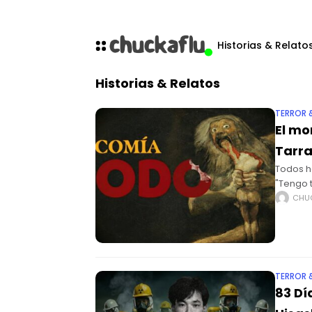
Historias & Relato
Historias & Relatos
TERROR 
El mo
Tarra
Todos h
"Tengo 
metáfor
CHU
TERROR 
83 Dí