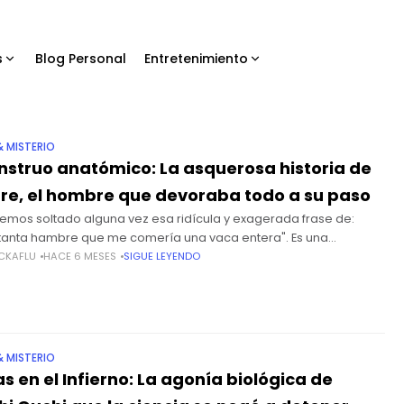
s
Blog Personal
Entretenimiento
& MISTERIO
nstruo anatómico: La asquerosa historia de
re, el hombre que devoraba todo a su paso
emos soltado alguna vez esa ridícula y exagerada frase de:
tanta hambre que me comería una vaca entera". Es una
a inofensiva que usamos cuando el almuerzo se
CKAFLU
HACE 6 MESES
SIGUE LEYENDO
& MISTERIO
as en el Infierno: La agonía biológica de