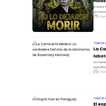
Hisas
El dolor
un meca
Cuando 
CHU
TERROR 
La Ca
lobo
La medi
pulcrit
tranquil
CHU
TERROR 
El ex