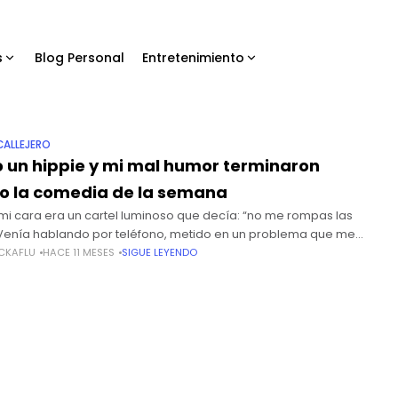
s
Blog Personal
Entretenimiento
CALLEJERO
un hippie y mi mal humor terminaron
o la comedia de la semana
 mi cara era un cartel luminoso que decía: “no me rompas las
 Venía hablando por teléfono, metido en un problema que me
sta el cuello, cuando
CKAFLU
HACE 11 MESES
SIGUE LEYENDO